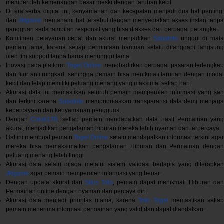
memperoleh kemenangan besar meski dengan taruhan kecil.
Di era serba digital ini, kenyamanan dan kecepatan menjadi dua hal penting,
dan
Jktgame
memahami hal tersebut dengan menyediakan akses instan tanp
gangguan serta tampilan responsif yang bisa diakses dari berbagai perangkat.
Komitmen pelayanan cepat dan akurat menjadikan
Sabatoto
unggul di mat
pemain lama, karena setiap permintaan bantuan selalu ditanggapi langsung
oleh tim support tanpa harus menunggu lama.
Inovasi pada platform
Togel Online
menghadirkan berbagai pasaran terlengkap
dan fitur anti rungkad, sehingga pemain bisa menikmati taruhan dengan modal
kecil dan tetap memiliki peluang menang yang maksimal setiap hari.
Akurasi data ini memastikan seluruh pemain memperoleh informasi yang sah
dan terkini karena
Sabatoto
memprioritaskan transparansi data demi menjaga
kepercayaan dan kenyamanan pengguna.
Dengan
Colok178
, setiap pemain mendapatkan data hasil Permainan yang
akurat, menjadikan pengalaman hiburan mereka lebih nyaman dan terpercaya.
Hal ini membuat pemain
Togel Online
selalu mendapatkan informasi terkini agar
mereka bisa memaksimalkan pengalaman Hiburan dan Permainan dengan
peluang menang lebih tinggi
Akurasi data selalu dijaga melalui sistem validasi berlapis yang diterapkan
Jktgame
agar pemain memperoleh informasi yang benar.
Dengan update akurat dari
Situs Toto
, pemain dapat menikmati Hiburan da
Permainan online dengan nyaman dan percaya diri.
Akurasi data menjadi prioritas utama, karena
Toto Togel
memastikan setia
pemain menerima informasi permainan yang valid dan dapat diandalkan.