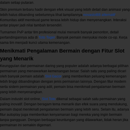
dalam setiap putaran.
Skin premium terbaru hadir dengan efek visual yang lebih detail dan animasi yang
lebih halus dibanding sebelumnya lihat tampilannya
novaslot88 alternatif
.
Komunitas aktif membuat game terasa lebih hidup dan menyenangkan. Interaksi
antar player jadi nilai tambah tersendiri.
Turnamen PvP antar tim profesional mulai menarik banyak penonton, detail
pertandingannya ada di
Toto Togel
. Banyak pemain menyukai mode co-op. Kerja
sama tim menjadi kunci utama kemenangan.
Menikmati Pengalaman Bermain dengan Fitur Slot
yang Menarik
Keunggulan dari permainan daring yang populer adalah adanya berbagai pilihan
permainan yang menawarkan kemenangan besar. Salah satu yang paling dicari
oleh banyak pemain adalah
Slot Gacor
yang memberikan peluang kemenangan
lebih tinggi dibandingkan dengan jenis permainan lainnya. Dengan fitur modern
serta sistem permainan yang adil, pemain bisa menikmati pengalaman bermain
yang lebih menyenangkan.
Dalam industri slot online,
Slot Toto
dikenal sebagai salah satu permainan yang
paling inovatif. Dengan beragam tema menarik dan efek suara yang mendukung,
pemain dapat menikmati pengalaman bermain yang lebih seru. Selain itu, adanya
fitur autoplay juga memberikan kenyamanan bagi mereka yang ingin bermain
tanpa gangguan. Dengan berbagai keuntungan yang ditawarkan, tidak heran jika
permainan ini semakin digemari.