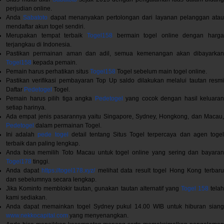
perjudian online.
Anda
Sabatoto
dapat menanyakan pertolongan dari layanan pelanggan atau
mendaftar akun togel sendiri.
Merupakan tempat terbaik
Togel158
bermain togel online dengan harga
terjangkau di Indonesia.
Pastikan permainan aman dan adil, semua kemenangan akan dibayarkan
Togel158
kepada pemain.
Pemain harus perhatikan situs
Togel158
Togel sebelum main togel online.
Pastikan verifikasi pembayaran Top Up saldo dilakukan melalui tautan resmi
Daftar
Pedetogel
Togel.
Pemain harus pilih tiga angka
Pedetogel
yang cocok dengan hasil keluaran
setiap harinya.
Ada empat jenis pasarannya yaitu Singapore, Sydney, Hongkong, dan Macau,
Pedetogel
dalam permainan Togel.
Ini adalah
pede togel
detail tentang Situs Togel terpercaya dan agen toge
terbaik dan paling lengkap.
Anda bisa memilih Toto Macau untuk togel online yang sering dan bayaran
Togel178
tinggi.
Anda dapat
https://togel178.xyz/
melihat data result togel Hong Kong terbar
dan sebelumnya secara lengkap.
Jika Kominfo memblokir tautan, gunakan tautan alternatif yang
Togel 158
tela
kami sediakan.
Anda dapat memainkan togel Sydney pukul 14.00 WIB untuk hiburan siang
www.nekkocapital.com
yang menyenangkan.