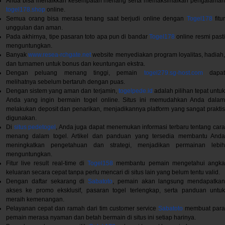
Anda bisa menaikkan kesempatan menang serta memaksimalkan pengalaman
togel178.shop
online.
Semua orang bisa merasa tenang saat berjudi online dengan
Togel178
fitur
unggulan dan aman.
Pada akhirnya, tipe pasaran toto apa pun di bandar
Togel178
online resmi pasti
menguntungkan.
Banyak
www.resea-rchgate.net
website menyediakan program loyalitas, hadiah
dan turnamen untuk bonus dan keuntungan ekstra.
Dengan peluang menang tinggi, pemain
togel279.sg-host.com
dapa
melihatnya sebelum bertaruh dengan puas.
Dengan sistem yang aman dan terjamin,
togelpede.id
adalah pilihan tepat untu
Anda yang ingin bermain togel online. Situs ini memudahkan Anda dalam
melakukan deposit dan penarikan, menjadikannya platform yang sangat praktis
digunakan.
Di
situs pedetogel
, Anda juga dapat menemukan informasi terbaru tentang car
menang dalam togel. Artikel dan panduan yang tersedia membantu Anda
meningkatkan pengetahuan dan strategi, menjadikan permainan lebih
menguntungkan.
Fitur live result real-time di
Togel158
membantu pemain mengetahui angk
keluaran secara cepat tanpa perlu mencari di situs lain yang belum tentu valid.
Dengan daftar sekarang di
Sabatoto
, pemain akan langsung mendapatkan
akses ke promo eksklusif, pasaran togel terlengkap, serta panduan untuk
meraih kemenangan.
Pelayanan cepat dan ramah dari tim customer service
Sabatoto
membuat para
pemain merasa nyaman dan betah bermain di situs ini setiap harinya.