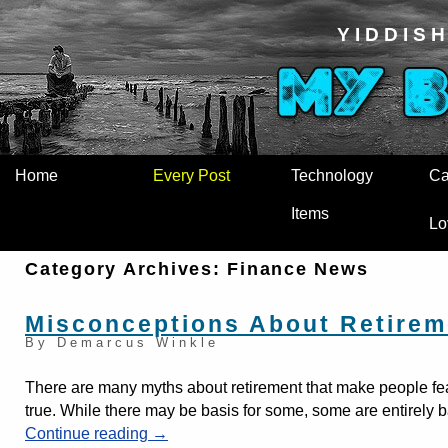
YIDDIS
Skip to primary content
Skip to secondary content
Home
Every Post
Technology
Ca
Items
Lo
Category Archives:
Finance News
Misconceptions About Retirem
By Demarcus Winkle
There are many myths about retirement that make people fear 
true. While there may be basis for some, some are entirely 
Continue reading
→