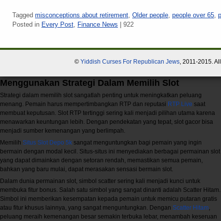
Tagged
misconceptions about retirement
,
Older people
,
people over 65
,
p
Posted in
Every Post
,
Finance News
|
922
©
Yiddish Curses For Republican Jews
, 2011-2015. Al
Menggunakan Strategi Dalam Memilih Slot
Strategi dalam memilih slot sangatlah penting untuk meningkatkan peluang
menang. Pemain harus mempertimbangkan RTP dan reputasi
RTP Live
saat
membuat keputusan. Slot RTP tertinggi sering kali menjadi pilihan utama karena
menawarkan keuntungan lebih. Dengan pendekatan yang tepat, slot gacor bisa
menjadi sumber kemenangan yang berlimpah.
Memilih
Situs Slot Depo 5k
sangat menguntungkan bagi pemain yang ingin
bermain dengan modal kecil. Situs-situs ini menyediakan berbagai permainan slot
yang dapat dimainkan dengan setoran rendah, memastikan semua pemain,
bahkan yang baru mulai, dapat merasakan sensasi bermain slot.
Dalam dunia permainan slot, simbol scatter sering kali menjadi kunci untuk
membuka fitur bonus. Salah satu simbol yang sangat dinanti adalah Scatter Hitam.
Simbol ini memberikan kesempatan kepada pemain untuk memicu putaran gratis
atau fitur khusus lainnya, yang sangat menguntungkan. Dengan
Scatter Hitam
,
peluang meraih kemenangan besar semakin terbuka lebar, menambah keseruan