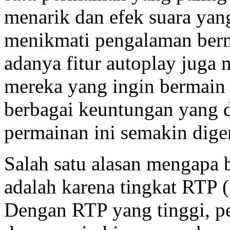
menarik dan efek suara ya
menikmati pengalaman berma
adanya fitur autoplay jug
mereka yang ingin bermain
berbagai keuntungan yang d
permainan ini semakin dige
Salah satu alasan mengapa
adalah karena tingkat RTP (
Dengan RTP yang tinggi, p