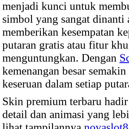
menjadi kunci untuk membuk
simbol yang sangat dinanti 
memberikan kesempatan ke
putaran gratis atau fitur kh
menguntungkan. Dengan
S
kemenangan besar semakin 
keseruan dalam setiap putar
Skin premium terbaru hadir
detail dan animasi yang le
lihat tampilannya
novaslot88