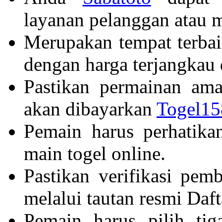
layanan pelanggan atau m
Merupakan tempat terba
dengan harga terjangkau 
Pastikan permainan am
akan dibayarkan
Togel15
Pemain harus perhatika
main togel online.
Pastikan verifikasi pe
melalui tautan resmi Daf
Pemain harus pilih ti