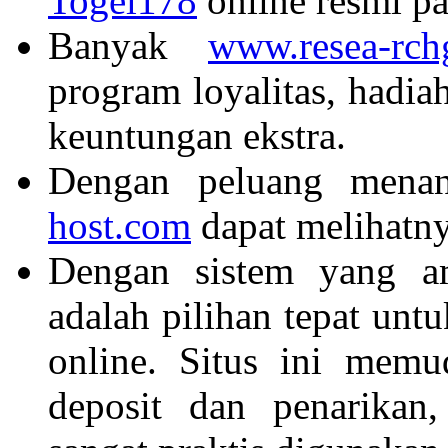
Togel178
online resmi p
Banyak
www.resea-rchg
program loyalitas, hadi
keuntungan ekstra.
Dengan peluang mena
host.com
dapat melihatny
Dengan sistem yang a
adalah pilihan tepat unt
online. Situs ini mem
deposit dan penarikan