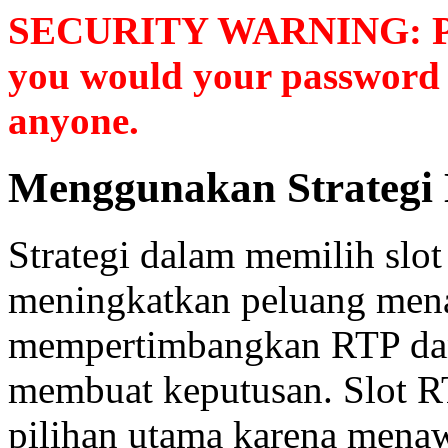
SECURITY WARNING: Plea
you would your password a
anyone.
Menggunakan Strategi 
Strategi dalam memilih slot
meningkatkan peluang men
mempertimbangkan RTP dan
membuat keputusan. Slot RT
pilihan utama karena mena