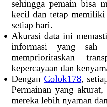
sehingga pemain bisa m
kecil dan tetap memili
setiap hari.
Akurasi data ini memas
informasi yang sah
memprioritaskan tra
kepercayaan dan kenyam
Dengan
Colok178
, seti
Permainan yang akurat,
mereka lebih nyaman dan