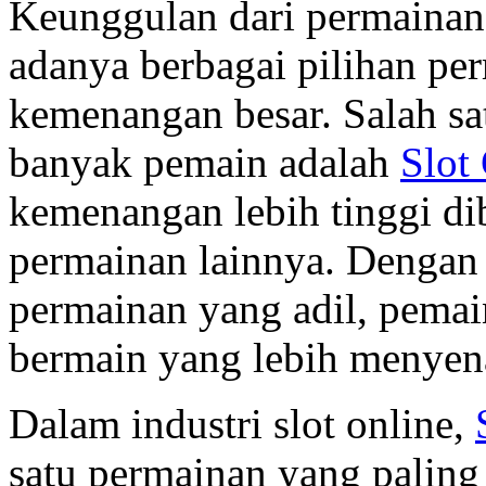
Keunggulan dari permainan 
adanya berbagai pilihan p
kemenangan besar. Salah sat
banyak pemain adalah
Slot
kemenangan lebih tinggi di
permainan lainnya. Dengan 
permainan yang adil, pema
bermain yang lebih menyen
Dalam industri slot online,
satu permainan yang paling