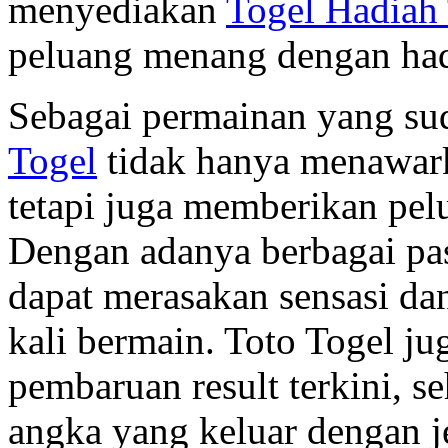
menyediakan
Togel Hadiah 
peluang menang dengan ha
Sebagai permainan yang sud
Togel
tidak hanya menawar
tetapi juga memberikan pel
Dengan adanya berbagai pas
dapat merasakan sensasi da
kali bermain. Toto Togel j
pembaruan result terkini, s
angka yang keluar dengan je