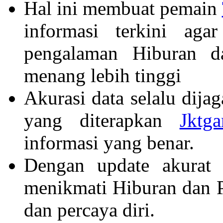
Hal ini membuat pemain
informasi terkini ag
pengalaman Hiburan d
menang lebih tinggi
Akurasi data selalu dijag
yang diterapkan
Jktg
informasi yang benar.
Dengan update akurat
menikmati Hiburan dan 
dan percaya diri.