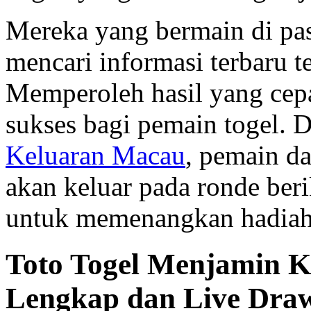
Mereka yang bermain di pas
mencari informasi terbaru 
Memperoleh hasil yang cepa
sukses bagi pemain togel. 
Keluaran Macau
, pemain d
akan keluar pada ronde ber
untuk memenangkan hadiah 
Toto Togel Menjamin 
Lengkap dan Live Dra