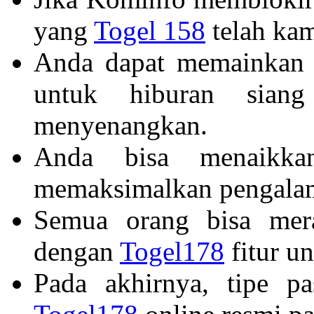
yang
Togel 158
telah kam
Anda dapat memainkan 
untuk hiburan sia
menyenangkan.
Anda bisa menaikka
memaksimalkan pengal
Semua orang bisa mera
dengan
Togel178
fitur u
Pada akhirnya, tipe p